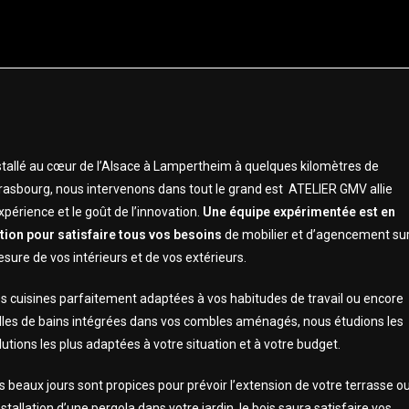
stallé au cœur de l’Alsace à Lampertheim à quelques kilomètres de
rasbourg, nous intervenons dans tout le grand est
ATELIER GMV allie
expérience et le goût de l’innovation.
Une équipe expérimentée est en
tion pour satisfaire tous vos besoins
de mobilier et d’agencement su
sure de vos intérieurs et de vos extérieurs.
s cuisines parfaitement adaptées à vos habitudes de travail ou encore
lles de bains intégrées dans vos combles aménagés, nous étudions les
lutions les plus adaptées à votre situation et à votre budget.
s beaux jours sont propices pour prévoir l’extension de votre terrasse o
installation d’une pergola dans votre jardin, le bois saura satisfaire vos