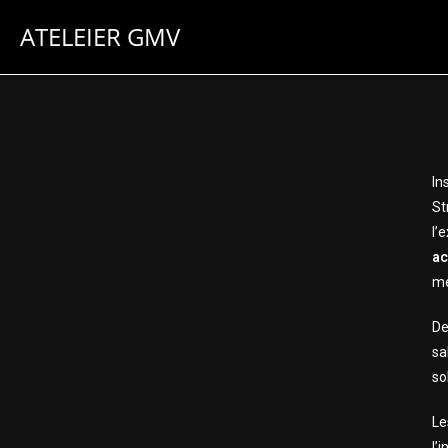
ATELEIER GMV
In
St
l’
ac
me
De
sa
so
Le
l’